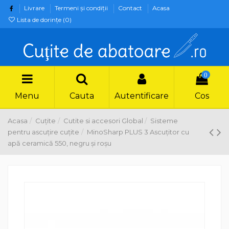
Livrare
Termeni şi condiţii
Contact
Acasa
Lista de dorințe (
0
)
0
Menu
Cauta
Autentificare
Cos
Acasa
Cuțite
Cutite si accesori Global
Sisteme
pentru ascuțire cuțite
MinoSharp PLUS 3 Ascuțitor cu
apă ceramică 550, negru și roșu