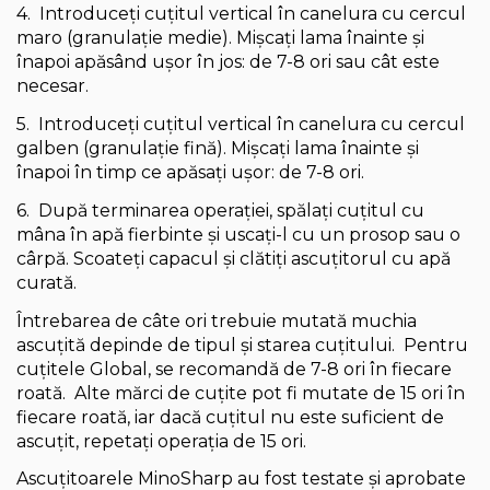
4. Introduceți cuțitul vertical în canelura cu cercul
maro (granulație medie). Mișcați lama înainte și
înapoi apăsând ușor în jos: de 7-8 ori sau cât este
necesar.
5. Introduceți cuțitul vertical în canelura cu cercul
galben (granulație fină). Mișcați lama înainte și
înapoi în timp ce apăsați ușor: de 7-8 ori.
6. După terminarea operației, spălați cuțitul cu
mâna în apă fierbinte și uscați-l cu un prosop sau o
cârpă. Scoateți capacul și clătiți ascuțitorul cu apă
curată.
Întrebarea de câte ori trebuie mutată muchia
ascuțită depinde de tipul și starea cuțitului. Pentru
cuțitele Global, se recomandă de 7-8 ori în fiecare
roată. Alte mărci de cuțite pot fi mutate de 15 ori în
fiecare roată, iar dacă cuțitul nu este suficient de
ascuțit, repetați operația de 15 ori.
Ascuțitoarele MinoSharp au fost testate și aprobate