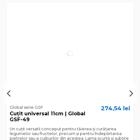
Global serie GSF
274,54 lei
Cuțit universal 11cm | Global
GSF-49
Un cuțit versatil conceput pentru tăierea și curățarea
legumelor sau fructelor, precum și pentru îndepărtarea
pietrelor sau a cuiburilor din acestea. Lama scurtă și subțire