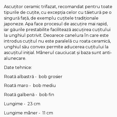
Ascuțitor ceramic trifazat, recomandat pentru toate
tipurile de cuțite, cu excepția celor cu tăietură pe o
singură față, de exemplu cuțitele tradiționale
japoneze. Apa face procesul de ascuțire mai rapid,
iar găurile prestabilite facilitează ascuțirea cuțitului
la unghiul potrivit. Deoarece canelura în care este
introdus cuțitul nu este paralelă cu roata ceramică,
unghiul său convex permite aducerea cuțitului la
ascuțitul inițial. Mânerul cauciucat și baza sunt anti-
alunecare.
Date tehnice:
Roată albastră - bob grosier
Roată maro - bob mediu
Roată galbenă - bob fin
Lungime - 23 cm
Lungime mâner - 11 cm