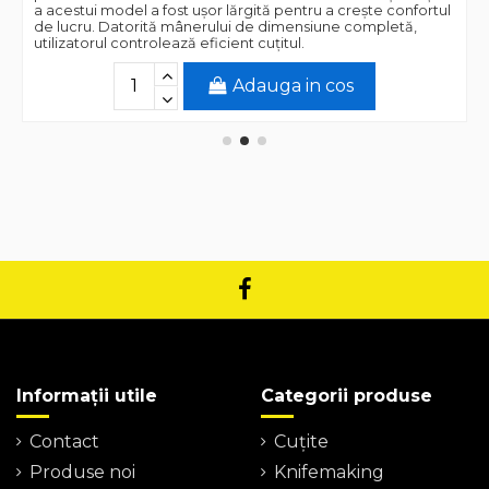
a acestui model a fost ușor lărgită pentru a crește confortul
de lucru. Datorită mânerului de dimensiune completă,
utilizatorul controlează eficient cuțitul.
Adauga in cos
Informații utile
Categorii produse
Contact
Cuțite
Produse noi
Knifemaking