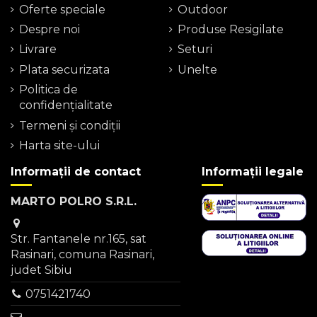
Oferte speciale
Outdoor
Despre noi
Produse Resigilate
Livrare
Seturi
Plata securizata
Unelte
Politica de
confidențialitate
Termeni şi condiţii
Harta site-ului
Informații de contact
Informații legale
MARTO POLRO S.R.L.
Str. Fantanele nr.165, sat
Rasinari, comuna Rasinari,
judet Sibiu
0751421740