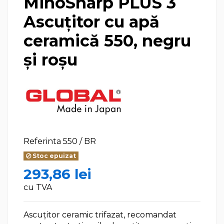
MinoSharp PLUS 3
Ascuțitor cu apă
ceramică 550, negru
și roșu
Referinta
550 / BR
Stoc epuizat
293,86 lei
cu TVA
Ascuțitor ceramic trifazat, recomandat