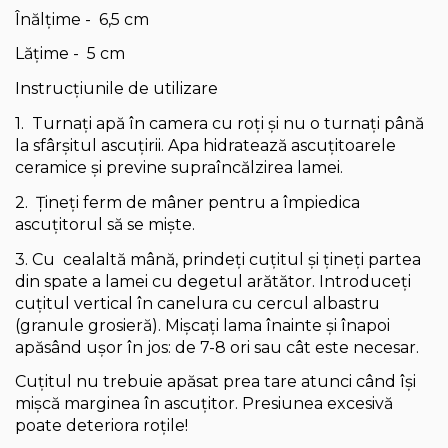
Înălțime - 6,5 cm
Lățime - 5 cm
Instrucțiunile de utilizare
1. Turnați apă în camera cu roți și nu o turnați până
la sfârșitul ascuțirii. Apa hidratează ascuțitoarele
ceramice și previne supraîncălzirea lamei.
2. Țineți ferm de mâner pentru a împiedica
ascuțitorul să se miște.
3. Cu cealaltă mână, prindeți cuțitul și țineți partea
din spate a lamei cu degetul arătător. Introduceți
cuțitul vertical în canelura cu cercul albastru
(granule grosieră). Mișcați lama înainte și înapoi
apăsând ușor în jos: de 7-8 ori sau cât este necesar.
Cuțitul nu trebuie apăsat prea tare atunci când își
mișcă marginea în ascuțitor. Presiunea excesivă
poate deteriora roțile!