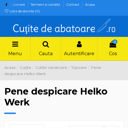
Livrare
Termeni şi condiţii
Contact
Acasa
Lista de dorințe (
0
)
0
Menu
Cauta
Autentificare
Cos
Acasa
Cuțite
Cutite Vanatoare
Topoare
Pene
despicare Helko Werk
Pene despicare Helko
Werk