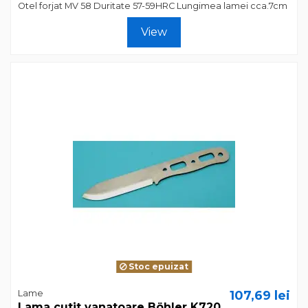
Otel forjat MV 58 Duritate 57-59HRC Lungimea lamei cca.7cm
View
Stoc epuizat
Lame
107,69 lei
Lama cutit vanatoare Böhler K720