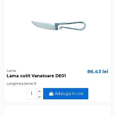
Lame
86,43 lei
Lama cutit Vanatoare DE01
Lungimea lamei 9
Adauga in cos