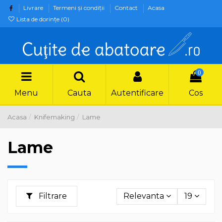
Livrare
Termeni şi condiţii
Contact
Acasa
Lista de dorințe (
0
)
0
Menu
Cauta
Autentificare
Cos
Acasa
Knifemaking
Lame
Lame
Filtrare
Relevanta
19