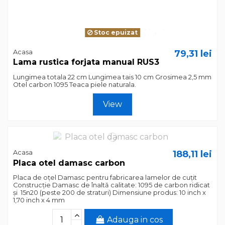
Stoc epuizat
Acasa
79,31 lei
Lama rustica forjata manual RUS3
Lungimea totala 22 cm Lungimea tais 10 cm Grosimea 2,5 mm
Otel carbon 1095 Teaca piele naturala.
View
Acasa
188,11 lei
Placa otel damasc carbon
Placa de oțel Damasc pentru fabricarea lamelor de cuțit
Construcție Damasc de înaltă calitate: 1095 de carbon ridicat
și 15n20 (peste 200 de straturi) Dimensiune produs: 10 inch x
1,70 inch x 4 mm
Adauga in cos