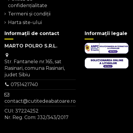
confidențialitate
Termeni şi condiţii
Harta site-ului
Informații de contact
Informații legale
MARTO POLRO S.R.L.
Str. Fantanele nr.165, sat
Rasinari, comuna Rasinari,
judet Sibiu
0751421740
contact@cutitedeabatoare.ro
CUI: 37224252
Nr. Reg. Com: J32/343/2017