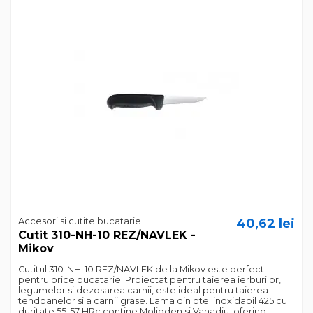
Accesori si cutite bucatarie
40,62 lei
Cutit 310-NH-10 REZ/NAVLEK -
Mikov
Cutitul 310-NH-10 REZ/NAVLEK de la Mikov este perfect
pentru orice bucatarie. Proiectat pentru taierea ierburilor,
legumelor si dezosarea carnii, este ideal pentru taierea
tendoanelor si a carnii grase. Lama din otel inoxidabil 425 cu
duritate 55-57 HRc contine Molibden si Vanadiu, oferind