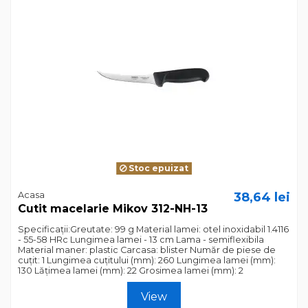
Stoc epuizat
Acasa
38,64 lei
Cutit macelarie Mikov 312-NH-13
Specificații:Greutate: 99 g Material lamei: otel inoxidabil 1.4116
- 55-58 HRc Lungimea lamei - 13 cm Lama - semiflexibila
Material maner: plastic Carcasa: blister Număr de piese de
cuțit: 1 Lungimea cuțitului (mm): 260 Lungimea lamei (mm):
130 Lățimea lamei (mm): 22 Grosimea lamei (mm): 2
View