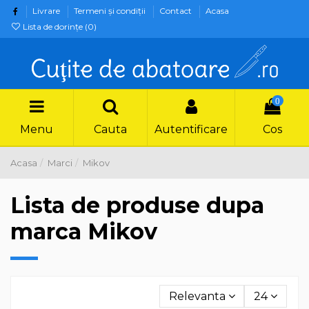
Livrare
Termeni şi condiţii
Contact
Acasa
Lista de dorințe (
0
)
0
Menu
Cauta
Autentificare
Cos
Acasa
Marci
Mikov
Lista de produse dupa
marca Mikov
Relevanta
24