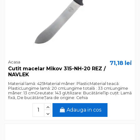
Acasa
71,18 lei
Cutit macelar Mikov 315-NH-20 REZ /
NAVLEK
Material lamă: 425Material mâner: PlasticMaterial teacă:
PlasticLungime lamă: 20 cmLungime totală : 33 cmLungime
mâner: 13 cmGreutate: 143 gUtilizare: BucătărieTip cuțit: Lamă
fixă, De bucătărieȚara de origine: Cehia
Adauga in cos