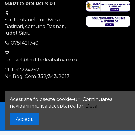
MARTO POLRO S.R.L.
Str. Fantanele nr.165, sat
Rasinari, comuna Rasinari,
judet Sibiu
0751421740
contact@cutitedeabatoare.ro
CUI: 37224252
Nr. Reg. Com: J32/343/2017
Acest site foloseste cookie-uri. Continuarea
navigarii implica acceptarea lor.
Detalii
Accept
© 2022 MARTO POLRO S.R.L. | Site realizat si
promovat de
SiteXdesign