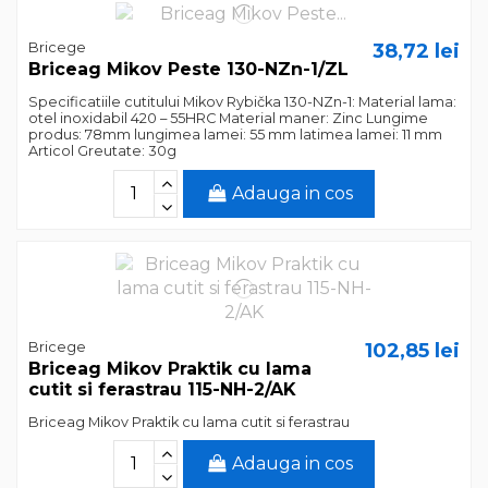
Bricege
38,72 lei
Briceag Mikov Peste 130-NZn-1/ZL
‎Specificatiile cutitului Mikov Rybička 130-NZn-1:‎ ‎Material lama:
otel inoxidabil 420 – 55HRC‎ ‎Material maner: Zinc‎ ‎Lungime
produs: 78mm‎ ‎lungimea lamei: 55 mm‎ ‎latimea lamei: 11 mm‎
‎Articol Greutate: 30g‎
Adauga in cos
Bricege
102,85 lei
Briceag Mikov Praktik cu lama
cutit si ferastrau 115-NH-2/AK
Briceag Mikov Praktik cu lama cutit si ferastrau
Adauga in cos