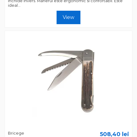
inchide invers. Manerul este ergonomic si confortabil. Este
ideal...
View
Bricege
508,40 lei