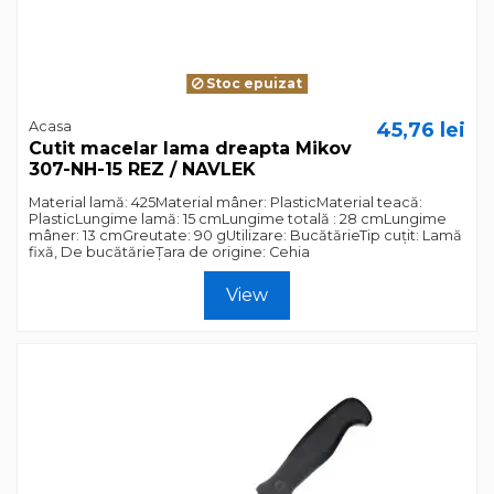
Stoc epuizat
Acasa
45,76 lei
Cutit macelar lama dreapta Mikov
307-NH-15 REZ / NAVLEK
Material lamă: 425Material mâner: PlasticMaterial teacă:
PlasticLungime lamă: 15 cmLungime totală : 28 cmLungime
mâner: 13 cmGreutate: 90 gUtilizare: BucătărieTip cuțit: Lamă
fixă, De bucătărieȚara de origine: Cehia
View