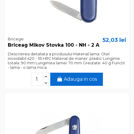
Bricege
52,03 lei
Briceag Mikov Stovka 100 - NH - 2 A
‎Descrierea detaliata a produsului‎ ‎Material lama: Otel
inoxidabil 420 - 55 HRC‎ ‎Material de maner: plastic‎ ‎Lungime
totala: 90 mm‎ ‎Lungimea lamei: 70 mm‎ ‎Greutate: 40 g‎ ‎Functii:‎
‎- lama‎ ‎- o lama mica‎
Adauga in cos