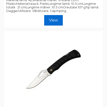
Material lamă: 425Material mâner: Imitatie Corn,
PlasticMaterial teacă: PieleLungime lamă: 10.5 cmLungime
totală : 21 cmLungime mâner: 10.5 cmGreutate:107 gTip lamă:
DaggerUtilizare: Vânătoare, Capmping
View