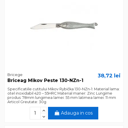
Bricege
38,72 lei
Briceag Mikov Peste 130-NZn-1
‎Specificatiile cutitului Mikov Rybička 130-NZn-1:‎ ‎Material lama:
otel inoxidabil 420 – 55HRC‎ ‎Material maner: Zinc‎ ‎Lungime
produs: 78mm‎ ‎lungimea lamei: 55 mm‎ ‎latimea lamei: 11 mm‎
‎Articol Greutate: 30g‎
Adauga in cos