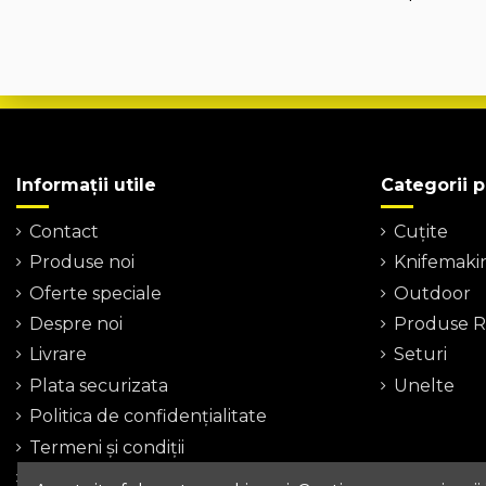
Informații utile
Categorii 
Contact
Cuțite
Produse noi
Knifemaki
Oferte speciale
Outdoor
Despre noi
Produse Re
Livrare
Seturi
Plata securizata
Unelte
Politica de confidențialitate
Termeni şi condiţii
Harta site-ului