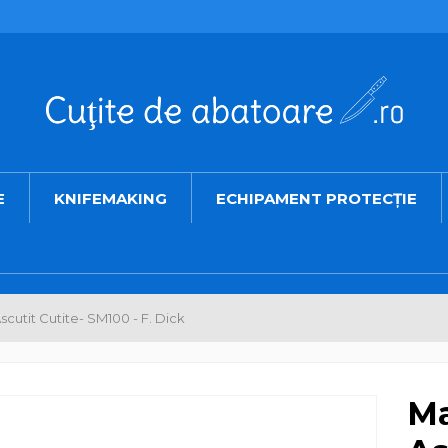
E
KNIFEMAKING
ECHIPAMENT PROTECȚIE
scutit Cutite- SM100 - F. Dick
Ma