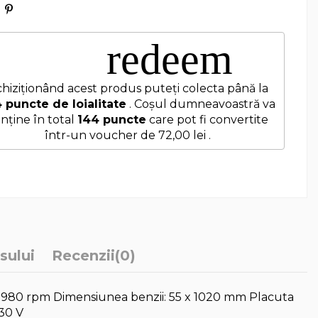
redeem
hiziționând acest produs puteți colecta până la
4
puncte de loialitate
. Coșul dumneavoastră va
nține în total
144
puncte
care pot fi convertite
într-un voucher de
72,00 lei
.
sului
Recenzii
(0)
m 2980 rpm Dimensiunea benzii: 55 x 1020 mm Placuta
230 V