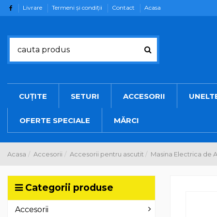
Livrare
Termeni şi condiţii
Contact
Acasa
CUȚITE
SETURI
ACCESORII
UNELT
OFERTE SPECIALE
MĂRCI
Acasa
Accesorii
Accesorii pentru ascutit
Masina Electrica de A
Categorii produse
Accesorii