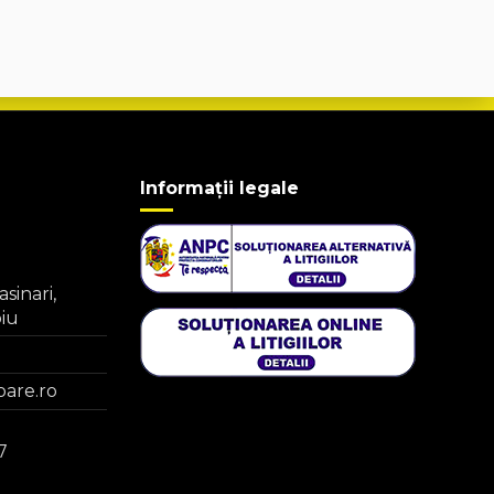
Informații legale
asinari,
biu
are.ro
7