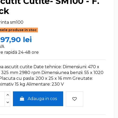
cutit Cutite- SM100 - F.
ck
rinta
sm100
mele produse in stoc
97,90 lei
VA
re rapidă 24-48 ore
a ascutit cutite Date tehnice: Dimensiuni: 470 x
x 325 mm 2980 rpm Dimensiunea benzii: 55 x 1020
lacuta cu pasla: 200 x 25 x 16 mm Greutate:
imativ 15 kg Alimentare: 230 V
Adauga in cos