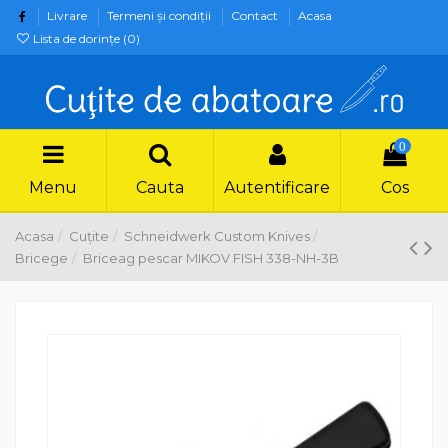
Livrare
Termeni şi condiţii
Contact
Acasa
Lista de dorințe (
0
)
0
Menu
Cauta
Autentificare
Cos
Acasa
Cuțite
Schneidwerk Custom Knives
Bricege
Briceag pescar MIKOV FISH 338-NH-3B