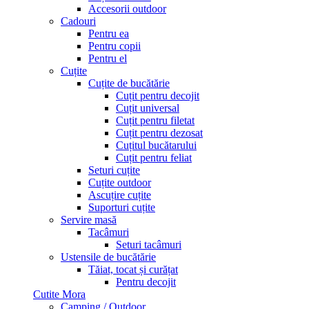
Accesorii outdoor
Cadouri
Pentru ea
Pentru copii
Pentru el
Cuțite
Cuțite de bucătărie
Cuțit pentru decojit
Cuțit universal
Cuțit pentru filetat
Cuțit pentru dezosat
Cuțitul bucătarului
Cuțit pentru feliat
Seturi cuțite
Cuțite outdoor
Ascuțire cuțite
Suporturi cuțite
Servire masă
Tacâmuri
Seturi tacâmuri
Ustensile de bucătărie
Tăiat, tocat și curățat
Pentru decojit
Cutite Mora
Camping / Outdoor