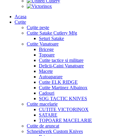
Acasa
Cuțite
Cuțite pește
Cutite Satake Cutlery Mfg
Seturi Satake
Cutite Vanatoare
Bricege
Topoare
Cutite tactice si militare
Delicii-Caini Vanatoare
Macete
Autoaparare
Cutite ELK RIDGE
Cutite Martinez Albainox
Cadouri
SOG TACTIC KNIVES
Cutite macelarie
CUTITE VICTORINOX
SATARE
TOPOARE MACELARIE
Cutite de aruncat
Schneidwerk Custom Knives