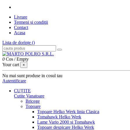
Livrare
Termeni şi condiţii
Contact
Acasa
Lista de dorințe (
)
0
Cos
/
Empty
Your cart
×
Nu mai sunt produse in cosul tau
Autentificare
CUȚITE
Cutite Vanatoare
Bricege
Topoare
Topoare Helko Werk linia Clasica
Tomahawk Helko Werk
Lame Vario 2000 si Tomahawk
Topoare despicare Helko Werk