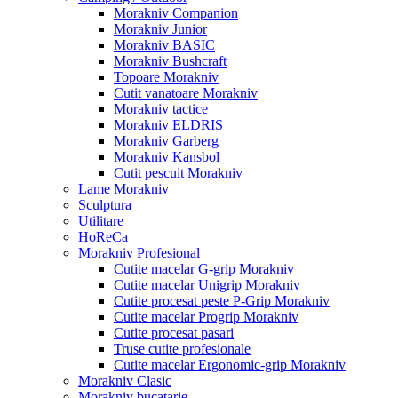
Morakniv Companion
Morakniv Junior
Morakniv BASIC
Morakniv Bushcraft
Topoare Morakniv
Cutit vanatoare Morakniv
Morakniv tactice
Morakniv ELDRIS
Morakniv Garberg
Morakniv Kansbol
Cutit pescuit Morakniv
Lame Morakniv
Sculptura
Utilitare
HoReCa
Morakniv Profesional
Cutite macelar G-grip Morakniv
Cutite macelar Unigrip Morakniv
Cutite procesat peste P-Grip Morakniv
Cutite macelar Progrip Morakniv
Cutite procesat pasari
Truse cutite profesionale
Cutite macelar Ergonomic-grip Morakniv
Morakniv Clasic
Morakniv bucatarie