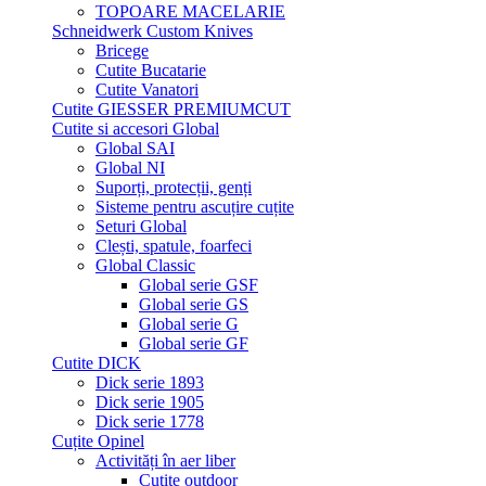
TOPOARE MACELARIE
Schneidwerk Custom Knives
Bricege
Cutite Bucatarie
Cutite Vanatori
Cutite GIESSER PREMIUMCUT
Cutite si accesori Global
Global SAI
Global NI
Suporți, protecții, genți
Sisteme pentru ascuțire cuțite
Seturi Global
Clești, spatule, foarfeci
Global Classic
Global serie GSF
Global serie GS
Global serie G
Global serie GF
Cutite DICK
Dick serie 1893
Dick serie 1905
Dick serie 1778
Cuțite Opinel
Activități în aer liber
Cuțite outdoor