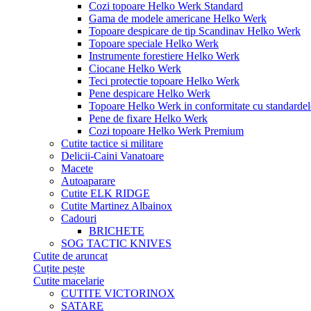
Cozi topoare Helko Werk Standard
Gama de modele americane Helko Werk
Topoare despicare de tip Scandinav Helko Werk
Topoare speciale Helko Werk
Instrumente forestiere Helko Werk
Ciocane Helko Werk
Teci protectie topoare Helko Werk
Pene despicare Helko Werk
Topoare Helko Werk in conformitate cu standarde
Pene de fixare Helko Werk
Cozi topoare Helko Werk Premium
Cutite tactice si militare
Delicii-Caini Vanatoare
Macete
Autoaparare
Cutite ELK RIDGE
Cutite Martinez Albainox
Cadouri
BRICHETE
SOG TACTIC KNIVES
Cutite de aruncat
Cuțite pește
Cutite macelarie
CUTITE VICTORINOX
SATARE