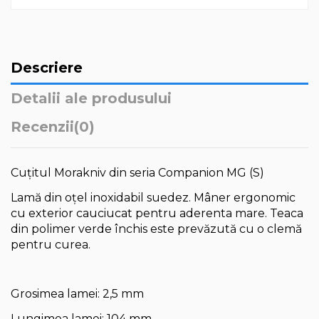
Descriere
Detalii ale produsului
Recenzii
(0)
Cuţitul Morakniv din seria Companion MG
(S)
Lamă din oţel inoxidabil suedez. M
âner ergonomic
cu exterior cauciucat pentru aderenta mare
. Teaca
din polimer verde închis este prevăzută cu o clemă
pentru curea.
Grosimea lamei: 2,5 mm
Lungimea lamei: 104 mm