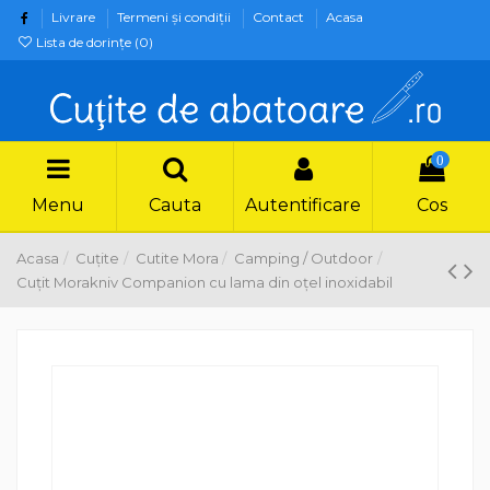
Livrare
Termeni şi condiţii
Contact
Acasa
Lista de dorințe (
0
)
0
Menu
Cauta
Autentificare
Cos
Acasa
Cuțite
Cutite Mora
Camping / Outdoor
Cuţit Morakniv Companion cu lama din oţel inoxidabil