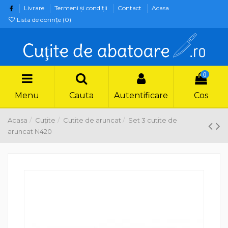
Livrare
Termeni şi condiţii
Contact
Acasa
Lista de dorințe (
0
)
0
Menu
Cauta
Autentificare
Cos
Acasa
Cuțite
Cutite de aruncat
Set 3 cutite de
aruncat N420