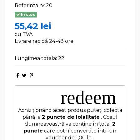
Referinta
n420
In stoc
55,42 lei
cu TVA
Livrare rapidă 24-48 ore
Lungimea totala: 22
redeem
Achiziționând acest produs puteți colecta
până la
2
puncte de loialitate
. Coșul
dumneavoastră va conține în total
2
puncte
care pot fi convertite într-un
voucher de
1,00 lei
.