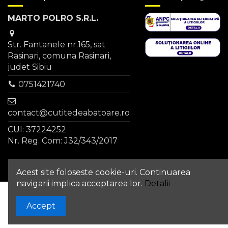
MARTO POLRO S.R.L.
Str. Fantanele nr.165, sat
Rasinari, comuna Rasinari,
judet Sibiu
0751421740
contact@cutitedeabatoare.ro
CUI: 37224252
Nr. Reg. Com: J32/343/2017
Acest site foloseste cookie-uri. Continuarea
navigarii implica acceptarea lor.
Detalii
Adauga in cos
Accept
© 2022 MARTO POLRO S.R.L. | Site realizat si
promovat de
SiteXdesign