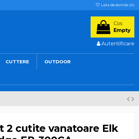
Lista de dorințe (
0
)
Cos
Empty
Autentificare
CUTTERE
OUTDOOR
t 2 cutite vanatoare Elk