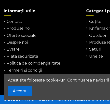
Informații utile
Categorii 
Contact
Cuțite
Produse noi
Knifemaki
Oferte speciale
Outdoor
Despre noi
Produse Re
Livrare
Seturi
Plata securizata
Unelte
Politica de confidențialitate
Termeni şi condiţii
Harta site-ului
Acest site foloseste cookie-uri. Continuarea navigarii
Accept
© 2022 MARTO POLRO S.R.L. | Site realizat si promova