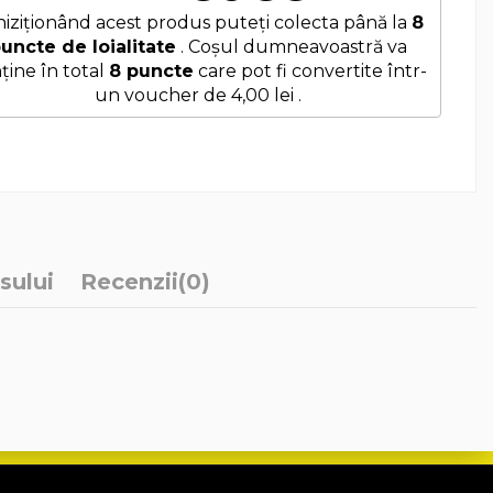
iziționând acest produs puteți colecta până la
8
uncte de loialitate
. Coșul dumneavoastră va
ține în total
8
puncte
care pot fi convertite într-
un voucher de
4,00 lei
.
sului
Recenzii
(0)