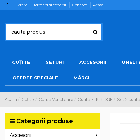
Livrare
Termeni şi condiţii
Contact
Acasa
CUȚITE
SETURI
ACCESORII
UNELT
OFERTE SPECIALE
MĂRCI
Acasa
Cuțite
Cutite Vanatoare
Cutite ELK RIDGE
Set 2 cuti
Categorii produse
Accesorii