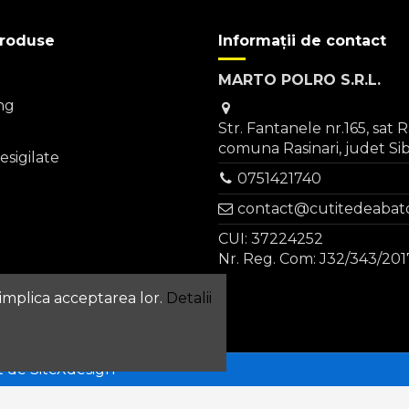
produse
Informații de contact
MARTO POLRO S.R.L.
ng
Str. Fantanele nr.165, sat R
comuna Rasinari, judet Si
sigilate
0751421740
contact@cutitedeabato
CUI: 37224252
Nr. Reg. Com: J32/343/201
 implica acceptarea lor.
Detalii
t de
SiteXdesign