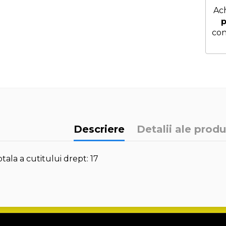
Ach
p
con
Descriere
Detalii ale produ
ala a cutitului drept: 17