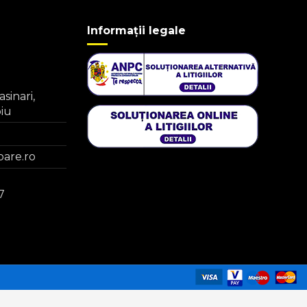
Informații legale
asinari,
biu
are.ro
7