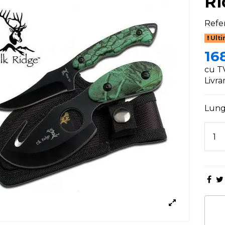
Ri
Refe
Ulti
168
cu T
Livra
Lungi