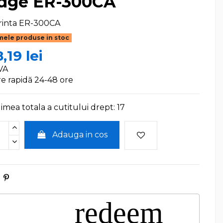
dge ER-300CA
rinta
ER-300CA
mele produse in stoc
,19 lei
VA
re rapidă 24-48 ore
mea totala a cutitului drept: 17
Adauga in cos
redeem