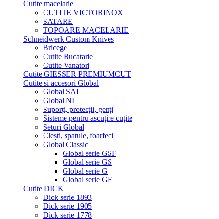
Cutite macelarie
CUTITE VICTORINOX
SATARE
TOPOARE MACELARIE
Schneidwerk Custom Knives
Bricege
Cutite Bucatarie
Cutite Vanatori
Cutite GIESSER PREMIUMCUT
Cutite si accesori Global
Global SAI
Global NI
Suporți, protecții, genți
Sisteme pentru ascuțire cuțite
Seturi Global
Clești, spatule, foarfeci
Global Classic
Global serie GSF
Global serie GS
Global serie G
Global serie GF
Cutite DICK
Dick serie 1893
Dick serie 1905
Dick serie 1778