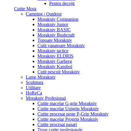
Pentru decojit
Cutite Mora
Camping / Outdoor
Morakniv Companion
Morakniv Junior
Morakniv BASIC
Morakniv Bushcraft
Topoare Morakniv
Cutit vanatoare Morakniv
Morakniv tactice
Morakniv ELDRIS
Morakniv Garberg
Morakniv Kansbol
Cutit pescuit Morakniv
Lame Morakniv
Sculptura
Utilitare
HoReCa
Morakniv Profesional
Cutite macelar G-grip Morakniv
Cutite macelar Unigrip Morakniv
Cutite procesat peste P-Grip Morakniv
Cutite macelar Progrip Morakniv
Cutite procesat pasari
Truse cutite profesionale