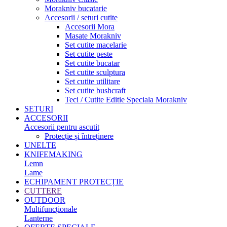
Morakniv bucatarie
Accesorii / seturi cutite
Accesorii Mora
Masate Morakniv
Set cutite macelarie
Set cutite peste
Set cutite bucatar
Set cutite sculptura
Set cutite utilitare
Set cutite bushcraft
Teci / Cutite Editie Speciala Morakniv
SETURI
ACCESORII
Accesorii pentru ascutit
Protecție și întreținere
UNELTE
KNIFEMAKING
Lemn
Lame
ECHIPAMENT PROTECȚIE
CUTTERE
OUTDOOR
Multifuncționale
Lanterne