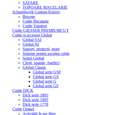
SATARE
TOPOARE MACELARIE
Schneidwerk Custom Knives
Bricege
Cutite Bucatarie
Cutite Vanatori
Cutite GIESSER PREMIUMCUT
Cutite si accesori Global
Global SAI
Global NI
Suporți, protecții, genți
Sisteme pentru ascuțire cuțite
Seturi Global
Clești, spatule, foarfeci
Global Classic
Global serie GSF
Global serie GS
Global serie G
Global serie GF
Cutite DICK
Dick serie 1893
Dick serie 1905
Dick serie 1778
Cuțite Opinel
Activități în aer liber