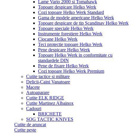
Lame Vario 2000 si Tomahawk
Topoare despicare Helko Werk
Cozi topoare Helko Werk Standard
Gama de modele americane Helko Werk
Topoare despicare de tip Scandinav Helko Werk
Topoare speciale Helko Werk
Instrumente forestiere Helko Werk
Ciocane Helko Werk
Teci protectie topoare Helko Werk
Pene despicare Helko Werk
Topoare Helko Werk in conformitate cu
standardele DIN
Pene de fixare Helko Werk
Cozi topoare Helko Werk Premium
Cutite tactice si militare
Delicii-Caini Vanatoare
Macete
Autoaparare
Cutite ELK RIDGE
Cutite Martinez Albainox
Cadouri
BRICHETE
SOG TACTIC KNIVES
Cutite de aruncat
Cuțite pește