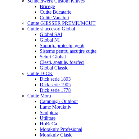
Schneidwerk Custom Knives
Bricege
Cutite Bucatarie
Cutite Vanatori
Cutite GIESSER PREMIUMCUT
Cutite si accesori Global
Global SAI
Global NI
Suporți, protecții, genți
Sisteme pentru ascuțire cuțite
Seturi Global
Clești, spatule, foarfeci
Global Classic
Cutite DICK
Dick serie 1893
Dick serie 1905
Dick serie 1778
Cutite Mora
Camping / Outdoor
Lame Morakniv
Sculptura
Utilitare
HoReCa
Morakniv Profesional
Morakniv Clasic