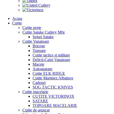
Acasa
Cuțite
Cuțite pește
Cutite Satake Cutlery Mfg
Seturi Satake
Cutite Vanatoare
Bricege
Topoare
Cutite tactice si militare
Delicii-Caini Vanatoare
Macete
Autoaparare
Cutite ELK RIDGE
Cutite Martinez Albainox
Cadouri
SOG TACTIC KNIVES
Cutite macelarie
CUTITE VICTORINOX
SATARE
TOPOARE MACELARIE
Cutite de aruncat