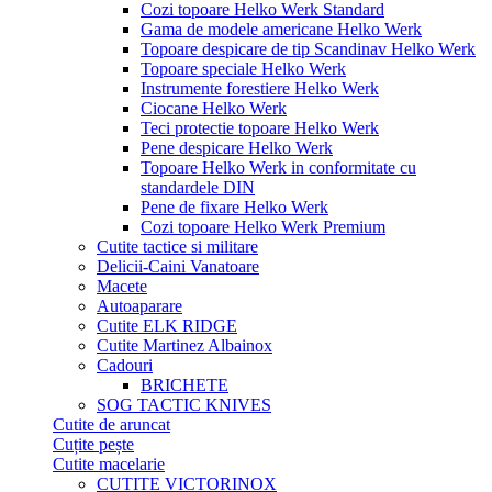
Cozi topoare Helko Werk Standard
Gama de modele americane Helko Werk
Topoare despicare de tip Scandinav Helko Werk
Topoare speciale Helko Werk
Instrumente forestiere Helko Werk
Ciocane Helko Werk
Teci protectie topoare Helko Werk
Pene despicare Helko Werk
Topoare Helko Werk in conformitate cu
standardele DIN
Pene de fixare Helko Werk
Cozi topoare Helko Werk Premium
Cutite tactice si militare
Delicii-Caini Vanatoare
Macete
Autoaparare
Cutite ELK RIDGE
Cutite Martinez Albainox
Cadouri
BRICHETE
SOG TACTIC KNIVES
Cutite de aruncat
Cuțite pește
Cutite macelarie
CUTITE VICTORINOX