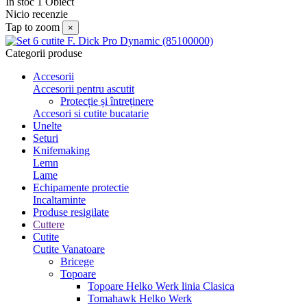
In stoc
1 Obiect
Nicio recenzie
Tap to zoom
×
Categorii produse
Accesorii
Accesorii pentru ascutit
Protecție și întreținere
Accesori si cutite bucatarie
Unelte
Seturi
Knifemaking
Lemn
Lame
Echipamente protectie
Incaltaminte
Produse resigilate
Cuttere
Cutite
Cutite Vanatoare
Bricege
Topoare
Topoare Helko Werk linia Clasica
Tomahawk Helko Werk