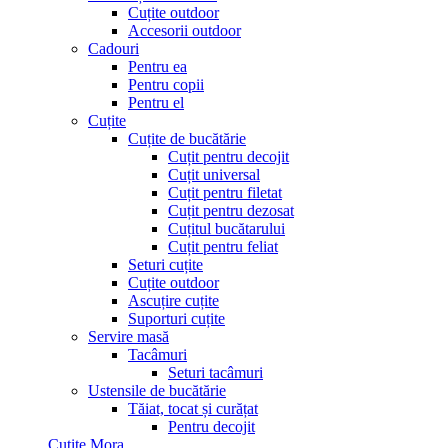
Cuțite outdoor
Accesorii outdoor
Cadouri
Pentru ea
Pentru copii
Pentru el
Cuțite
Cuțite de bucătărie
Cuțit pentru decojit
Cuțit universal
Cuțit pentru filetat
Cuțit pentru dezosat
Cuțitul bucătarului
Cuțit pentru feliat
Seturi cuțite
Cuțite outdoor
Ascuțire cuțite
Suporturi cuțite
Servire masă
Tacâmuri
Seturi tacâmuri
Ustensile de bucătărie
Tăiat, tocat și curățat
Pentru decojit
Cutite Mora