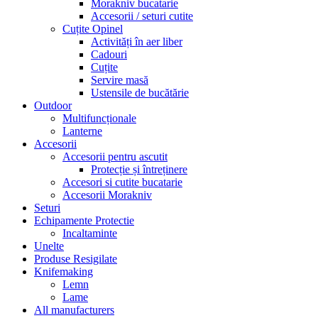
Morakniv bucatarie
Accesorii / seturi cutite
Cuțite Opinel
Activități în aer liber
Cadouri
Cuțite
Servire masă
Ustensile de bucătărie
Outdoor
Multifuncționale
Lanterne
Accesorii
Accesorii pentru ascutit
Protecție și întreținere
Accesori si cutite bucatarie
Accesorii Morakniv
Seturi
Echipamente Protectie
Incaltaminte
Unelte
Produse Resigilate
Knifemaking
Lemn
Lame
All manufacturers