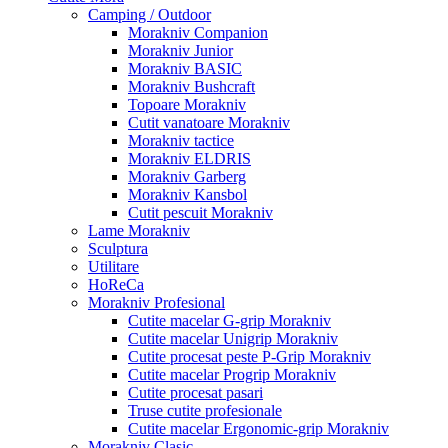
Camping / Outdoor
Morakniv Companion
Morakniv Junior
Morakniv BASIC
Morakniv Bushcraft
Topoare Morakniv
Cutit vanatoare Morakniv
Morakniv tactice
Morakniv ELDRIS
Morakniv Garberg
Morakniv Kansbol
Cutit pescuit Morakniv
Lame Morakniv
Sculptura
Utilitare
HoReCa
Morakniv Profesional
Cutite macelar G-grip Morakniv
Cutite macelar Unigrip Morakniv
Cutite procesat peste P-Grip Morakniv
Cutite macelar Progrip Morakniv
Cutite procesat pasari
Truse cutite profesionale
Cutite macelar Ergonomic-grip Morakniv
Morakniv Clasic