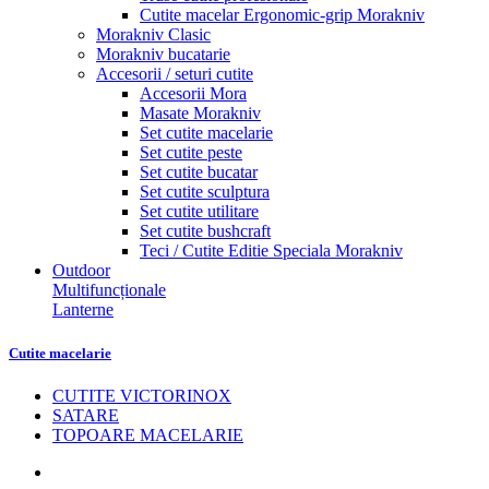
Cutite macelar Ergonomic-grip Morakniv
Morakniv Clasic
Morakniv bucatarie
Accesorii / seturi cutite
Accesorii Mora
Masate Morakniv
Set cutite macelarie
Set cutite peste
Set cutite bucatar
Set cutite sculptura
Set cutite utilitare
Set cutite bushcraft
Teci / Cutite Editie Speciala Morakniv
Outdoor
Multifuncționale
Lanterne
Cutite macelarie
CUTITE VICTORINOX
SATARE
TOPOARE MACELARIE