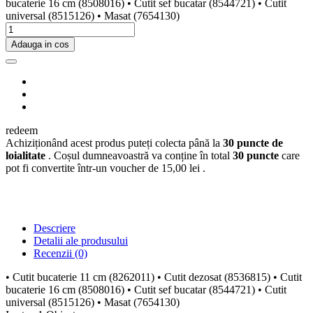
bucaterie 16 cm (8508016) • Cutit sef bucatar (8544721) • Cutit
universal (8515126) • Masat (7654130)
Adauga in cos
redeem
Achiziționând acest produs puteți colecta până la
30
puncte de
loialitate
. Coșul dumneavoastră va conține în total
30
puncte
care
pot fi convertite într-un voucher de
15,00 lei
.
Descriere
Detalii ale produsului
Recenzii
(0)
• Cutit bucaterie 11 cm (8262011) • Cutit dezosat (8536815) • Cutit
bucaterie 16 cm (8508016) • Cutit sef bucatar (8544721) • Cutit
universal (8515126) • Masat (7654130)