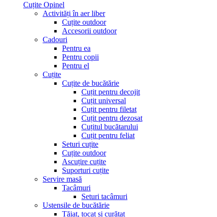
Cuțite Opinel
Activități în aer liber
Cuțite outdoor
Accesorii outdoor
Cadouri
Pentru ea
Pentru copii
Pentru el
Cuțite
Cuțite de bucătărie
Cuțit pentru decojit
Cuțit universal
Cuțit pentru filetat
Cuțit pentru dezosat
Cuțitul bucătarului
Cuțit pentru feliat
Seturi cuțite
Cuțite outdoor
Ascuțire cuțite
Suporturi cuțite
Servire masă
Tacâmuri
Seturi tacâmuri
Ustensile de bucătărie
Tăiat, tocat și curățat