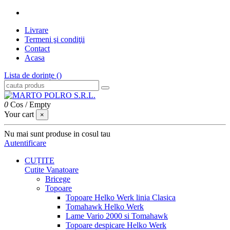
Livrare
Termeni şi condiţii
Contact
Acasa
Lista de dorințe (
)
0
Cos
/
Empty
Your cart
×
Nu mai sunt produse in cosul tau
Autentificare
CUȚITE
Cutite Vanatoare
Bricege
Topoare
Topoare Helko Werk linia Clasica
Tomahawk Helko Werk
Lame Vario 2000 si Tomahawk
Topoare despicare Helko Werk