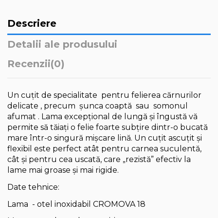
Descriere
Detalii ale produsului
Recenzii
(0)
Un cuțit de specialitate pentru felierea cărnurilor
delicate , precum șunca coaptă sau somonul
afumat . Lama excepțional de lungă și îngustă vă
permite să tăiați o felie foarte subțire dintr-o bucată
mare într-o singură mișcare lină. Un cuțit ascuțit și
flexibil este perfect atât pentru carnea suculentă,
cât și pentru cea uscată, care „rezistă” efectiv la
lame mai groase și mai rigide.
Date tehnice:
Lama - otel inoxidabil CROMOVA 18