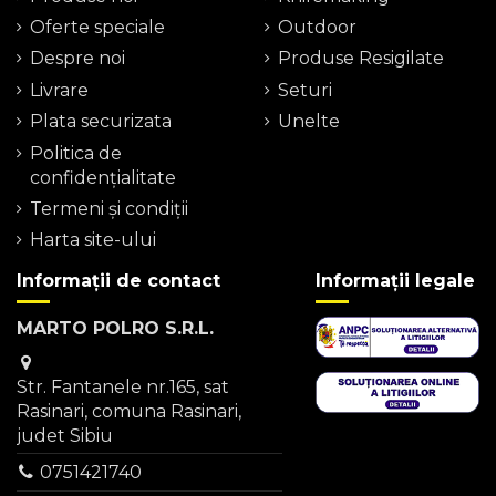
Oferte speciale
Outdoor
Despre noi
Produse Resigilate
Livrare
Seturi
Plata securizata
Unelte
Politica de
confidențialitate
Termeni şi condiţii
Harta site-ului
Informații de contact
Informații legale
MARTO POLRO S.R.L.
Str. Fantanele nr.165, sat
Rasinari, comuna Rasinari,
judet Sibiu
0751421740