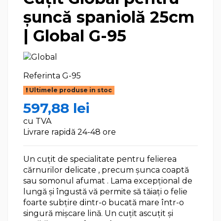
șuncă spaniolă 25cm
| Global G-95
Referinta
G-95
Ultimele produse in stoc
597,88 lei
cu TVA
Livrare rapidă 24-48 ore
Un cuțit de specialitate pentru felierea
cărnurilor delicate , precum șunca coaptă
sau somonul afumat . Lama excepțional de
lungă și îngustă vă permite să tăiați o felie
foarte subțire dintr-o bucată mare într-o
singură mișcare lină. Un cuțit ascuțit și