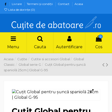
Livrare
Termeni şi condiţii
Contact
Acasa
Lista de dorințe (
0
)
0
Menu
Cauta
Autentificare
Cos
Acasa
Cuțite
Cutite si accesori Global
Global
Classic
Global serie G
Cuțit Global pentru șuncă
spaniolă 25cm | Global G-95
Cuțit Global pentru