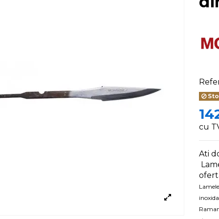
di
Refe
Sto
142
cu T
Ati d
Lamel
ofert
Lamele 
inoxida
Ramane 