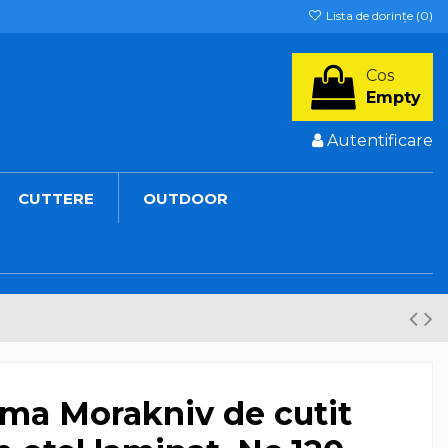
Lista de dorințe (
0
)
Cos
Empty
Autentificare
CUTTERE
OUTDOOR
ma Morakniv de cutit