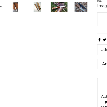
etc.
Imagi
Ach
p