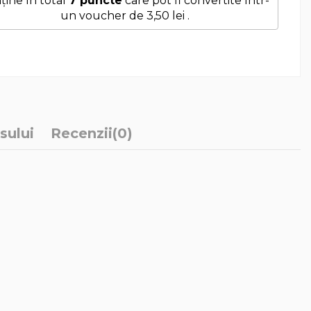
ține în total
7
puncte
care pot fi convertite într-
un voucher de
3,50 lei
.
sului
Recenzii
(0)