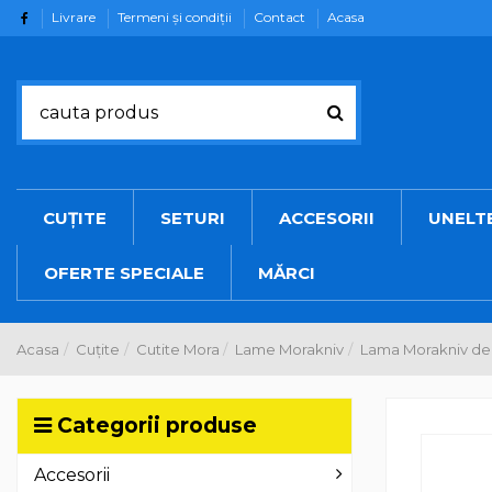
Livrare
Termeni şi condiţii
Contact
Acasa
CUȚITE
SETURI
ACCESORII
UNELT
OFERTE SPECIALE
MĂRCI
Acasa
Cuțite
Cutite Mora
Lame Morakniv
Lama Morakniv de c
Categorii produse
Accesorii