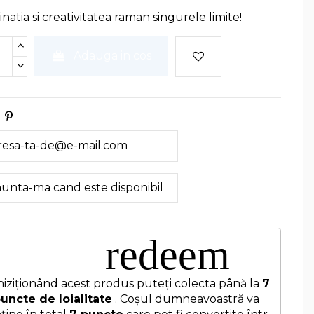
natia si creativitatea raman singurele limite!
Adauga in cos
redeem
iziționând acest produs puteți colecta până la
7
uncte de loialitate
. Coșul dumneavoastră va