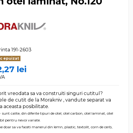
n otel laminat, No.120
rinta
191-2603
c epuizat
,27 lei
VA
orit vreodata sa va construiti singuri cutitul?
e de cutit de la Morakniv , vandute separat va
a aceasta posibilitate.
sunt calite, din diferite tipuri de otel, otel carbon, otel laminat, otel
bil pentru nevoi variate.
doar sa va faceti manerul din lemn, plastic, textolit, corn de cerb,