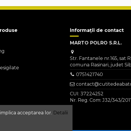
produse
Informații de contact
MARTO POLRO S.R.L.
ng
Str. Fantanele nr.165, sat R
comuna Rasinari, judet Si
sigilate
0751421740
contact@cutitedeabato
CUI: 37224252
Nr. Reg. Com: J32/343/201
 implica acceptarea lor.
Detalii