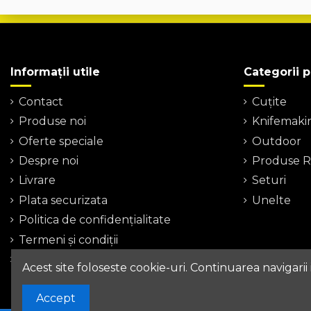
Informații utile
Categorii 
Contact
Cuțite
Produse noi
Knifemaki
Oferte speciale
Outdoor
Despre noi
Produse Re
Livrare
Seturi
Plata securizata
Unelte
Politica de confidențialitate
Termeni şi condiţii
Harta site-ului
Acest site foloseste cookie-uri. Continuarea navigarii
Accept