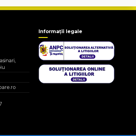
Informații legale
asinari,
biu
are.ro
7