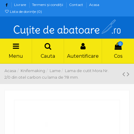
Livrare
Termeni şi condiţii
Contact
Acasa
Lista de dorințe (
0
)
0
Menu
Cauta
Autentificare
Cos
Acasa
Knifemaking
Lame
Lama de cutit Mora Nr.
2/0 din otel carbon cu lama de 78 mm.