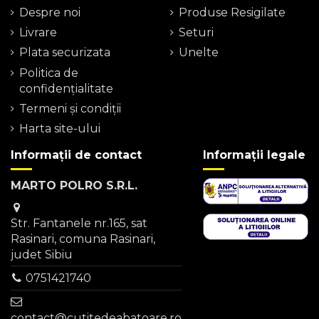
Despre noi
Produse Resigilate
Livrare
Seturi
Plata securizata
Unelte
Politica de
confidențialitate
Termeni şi condiţii
Harta site-ului
Informații de contact
Informații legale
MARTO POLRO S.R.L.
Str. Fantanele nr.165, sat
Rasinari, comuna Rasinari,
judet Sibiu
0751421740
contact@cutitedeabatoare.ro