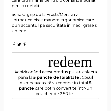
cantitati minime pentru o comanda! Sunati
pentru detalii.
Seria G-grip de la Frosts/Morakniv
introduce niste manere ergonomice care
pun accentul pe securitate in medii grase si
umede.
redeem
Achiziționând acest produs puteți colecta
până la
5
puncte de loialitate
. Coșul
dumneavoastră va conține în total
5
puncte
care pot fi convertite într-un
voucher de
2,50 lei
.