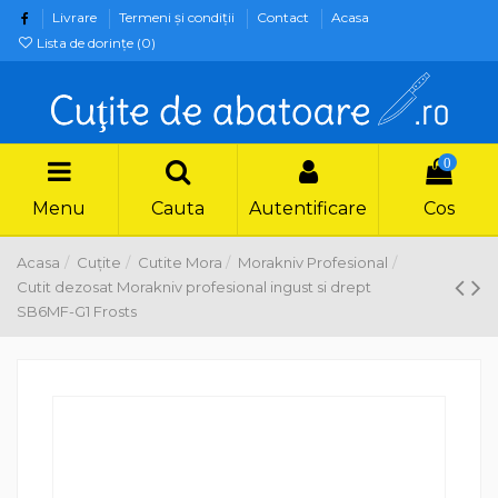
Livrare
Termeni şi condiţii
Contact
Acasa
Lista de dorințe (
0
)
0
Menu
Cauta
Autentificare
Cos
Acasa
Cuțite
Cutite Mora
Morakniv Profesional
Cutit dezosat Morakniv profesional ingust si drept
SB6MF-G1 Frosts