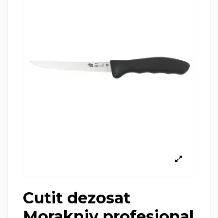
Cutit dezosat
Morakniv profesional