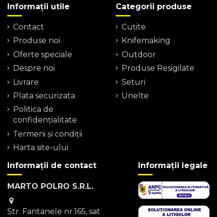
Informații utile
Categorii produse
Contact
Cuțite
Produse noi
Knifemaking
Oferte speciale
Outdoor
Despre noi
Produse Resigilate
Livrare
Seturi
Plata securizata
Unelte
Politica de
confidențialitate
Termeni şi condiţii
Harta site-ului
Informații de contact
Informații legale
MARTO POLRO S.R.L.
Str. Fantanele nr.165, sat