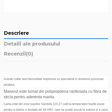
Descriere
Detalii ale produsului
Recenzii
(0)
Aceste cutite sunt dezvoltate impreuna cu specialisti in domeniu procesari
pestelui.
Manerul este turnat din polipropilena ranforasta cu fibra de
sticla pentru aderenta marita.
Lama este din inox suedez Sandvik
12C27
calit la temperaturi foarte joase
pentru a obtine o duritate de 58 HRC care se poate ascuti la extrem si a carui