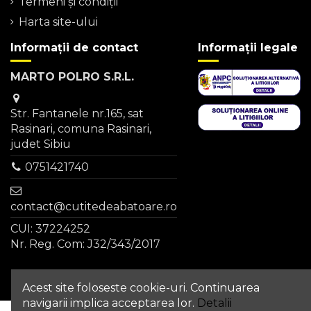
Termeni şi condiţii
Harta site-ului
Informații de contact
Informații legale
MARTO POLRO S.R.L.
Str. Fantanele nr.165, sat
Rasinari, comuna Rasinari,
judet Sibiu
0751421740
contact@cutitedeabatoare.ro
CUI: 37224252
Nr. Reg. Com: J32/343/2017
Acest site foloseste cookie-uri. Continuarea
navigarii implica acceptarea lor.
Detalii