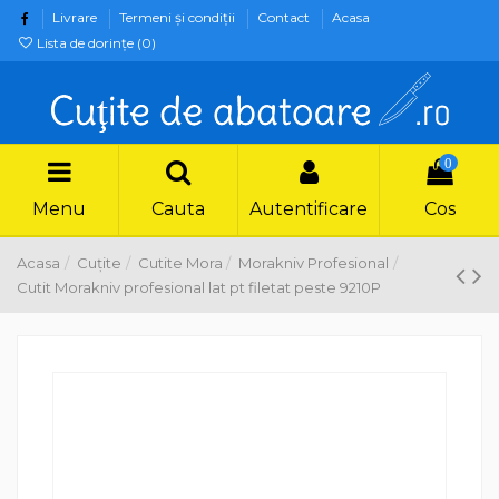
Livrare
Termeni şi condiţii
Contact
Acasa
Lista de dorințe (
0
)
0
Menu
Cauta
Autentificare
Cos
Acasa
Cuțite
Cutite Mora
Morakniv Profesional
Cutit Morakniv profesional lat pt filetat peste 9210P