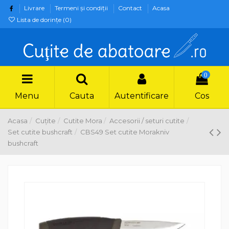
Livrare
Termeni şi condiţii
Contact
Acasa
Lista de dorințe (
0
)
0
Menu
Cauta
Autentificare
Cos
Acasa
Cuțite
Cutite Mora
Accesorii / seturi cutite
Set cutite bushcraft
CBS49 Set cutite Morakniv
bushcraft