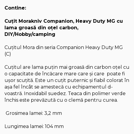
Contine:
Cuţit Morakniv Companion, Heavy Duty MG cu
lama groasă din oţel carbon,
DIY/Hobby/camping
Cuţitul Mora din seria Companion Heavy Duty MG
(C)
Cuţitul are lama puţin mai groasă din carbon oţel cu
o capacitate de încăcare mare care şi care poate fi
uşor scuţită. Este un cuţit puternic şi fiabil colorat în
aşa fel încât se amestecă cu echipamentul d-
voastră. Inoxidabil suedez. Teaca din polimer verde
închis este prevăzută cu o clemă pentru curea.
Grosimea lamei: 3,2 mm
Lungimea lamei: 104 mm