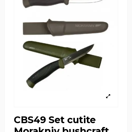
CBS49 Set cutite
Morakniv bushcraft