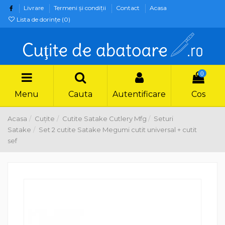
Livrare
Termeni şi condiţii
Contact
Acasa
Lista de dorințe (
0
)
0
Menu
Cauta
Autentificare
Cos
Acasa
Cuțite
Cutite Satake Cutlery Mfg
Seturi
Satake
Set 2 cutite Satake Megumi cutit universal + cutit
sef