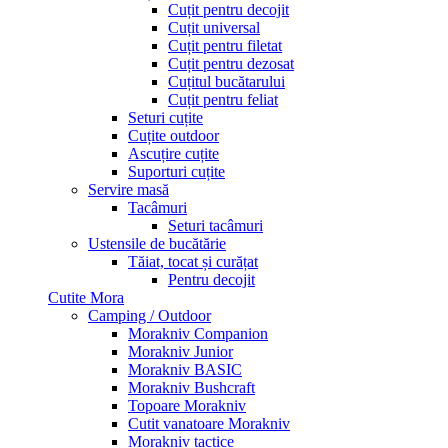
Cuțit pentru decojit
Cuțit universal
Cuțit pentru filetat
Cuțit pentru dezosat
Cuțitul bucătarului
Cuțit pentru feliat
Seturi cuțite
Cuțite outdoor
Ascuțire cuțite
Suporturi cuțite
Servire masă
Tacâmuri
Seturi tacâmuri
Ustensile de bucătărie
Tăiat, tocat și curățat
Pentru decojit
Cutite Mora
Camping / Outdoor
Morakniv Companion
Morakniv Junior
Morakniv BASIC
Morakniv Bushcraft
Topoare Morakniv
Cutit vanatoare Morakniv
Morakniv tactice