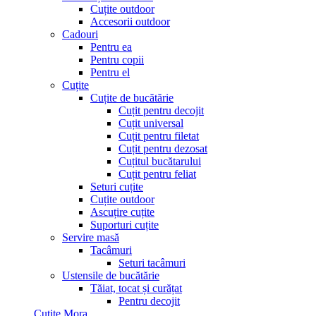
Cuțite outdoor
Accesorii outdoor
Cadouri
Pentru ea
Pentru copii
Pentru el
Cuțite
Cuțite de bucătărie
Cuțit pentru decojit
Cuțit universal
Cuțit pentru filetat
Cuțit pentru dezosat
Cuțitul bucătarului
Cuțit pentru feliat
Seturi cuțite
Cuțite outdoor
Ascuțire cuțite
Suporturi cuțite
Servire masă
Tacâmuri
Seturi tacâmuri
Ustensile de bucătărie
Tăiat, tocat și curățat
Pentru decojit
Cutite Mora