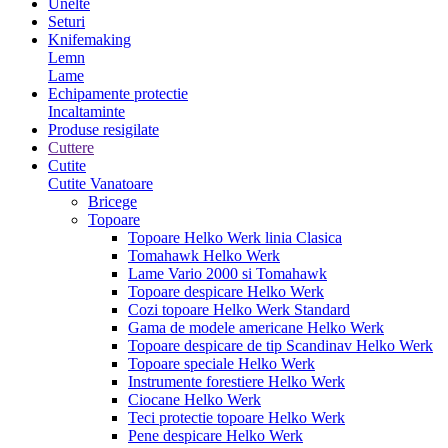
Unelte
Seturi
Knifemaking
Lemn
Lame
Echipamente protectie
Incaltaminte
Produse resigilate
Cuttere
Cutite
Cutite Vanatoare
Bricege
Topoare
Topoare Helko Werk linia Clasica
Tomahawk Helko Werk
Lame Vario 2000 si Tomahawk
Topoare despicare Helko Werk
Cozi topoare Helko Werk Standard
Gama de modele americane Helko Werk
Topoare despicare de tip Scandinav Helko Werk
Topoare speciale Helko Werk
Instrumente forestiere Helko Werk
Ciocane Helko Werk
Teci protectie topoare Helko Werk
Pene despicare Helko Werk