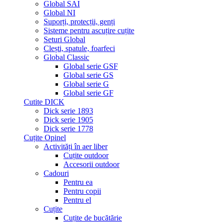
Global SAI
Global NI
Suporți, protecții, genți
Sisteme pentru ascuțire cuțite
Seturi Global
Clești, spatule, foarfeci
Global Classic
Global serie GSF
Global serie GS
Global serie G
Global serie GF
Cutite DICK
Dick serie 1893
Dick serie 1905
Dick serie 1778
Cuțite Opinel
Activități în aer liber
Cuțite outdoor
Accesorii outdoor
Cadouri
Pentru ea
Pentru copii
Pentru el
Cuțite
Cuțite de bucătărie