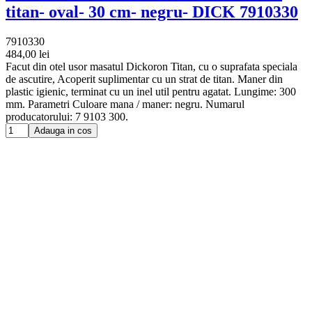
titan- oval- 30 cm- negru- DICK 7910330
7910330
484,00 lei
Facut din otel usor masatul Dickoron Titan, cu o suprafata speciala
de ascutire, Acoperit suplimentar cu un strat de titan. Maner din
plastic igienic, terminat cu un inel util pentru agatat. Lungime: 300
mm. Parametri Culoare mana / maner: negru. Numarul
producatorului: 7 9103 300.
Adauga in cos