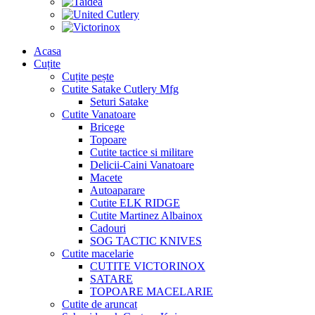
Acasa
Cuțite
Cuțite pește
Cutite Satake Cutlery Mfg
Seturi Satake
Cutite Vanatoare
Bricege
Topoare
Cutite tactice si militare
Delicii-Caini Vanatoare
Macete
Autoaparare
Cutite ELK RIDGE
Cutite Martinez Albainox
Cadouri
SOG TACTIC KNIVES
Cutite macelarie
CUTITE VICTORINOX
SATARE
TOPOARE MACELARIE
Cutite de aruncat