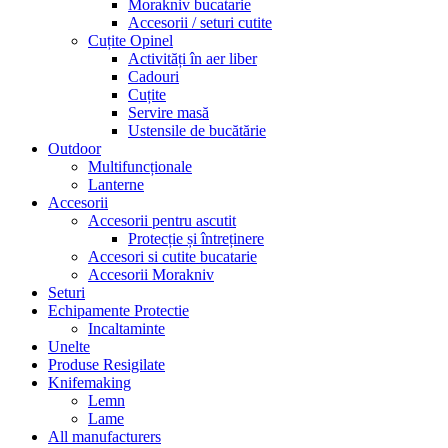
Morakniv bucatarie
Accesorii / seturi cutite
Cuțite Opinel
Activități în aer liber
Cadouri
Cuțite
Servire masă
Ustensile de bucătărie
Outdoor
Multifuncționale
Lanterne
Accesorii
Accesorii pentru ascutit
Protecție și întreținere
Accesori si cutite bucatarie
Accesorii Morakniv
Seturi
Echipamente Protectie
Incaltaminte
Unelte
Produse Resigilate
Knifemaking
Lemn
Lame
All manufacturers