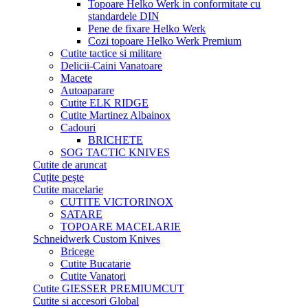
Topoare Helko Werk in conformitate cu
standardele DIN
Pene de fixare Helko Werk
Cozi topoare Helko Werk Premium
Cutite tactice si militare
Delicii-Caini Vanatoare
Macete
Autoaparare
Cutite ELK RIDGE
Cutite Martinez Albainox
Cadouri
BRICHETE
SOG TACTIC KNIVES
Cutite de aruncat
Cuțite pește
Cutite macelarie
CUTITE VICTORINOX
SATARE
TOPOARE MACELARIE
Schneidwerk Custom Knives
Bricege
Cutite Bucatarie
Cutite Vanatori
Cutite GIESSER PREMIUMCUT
Cutite si accesori Global