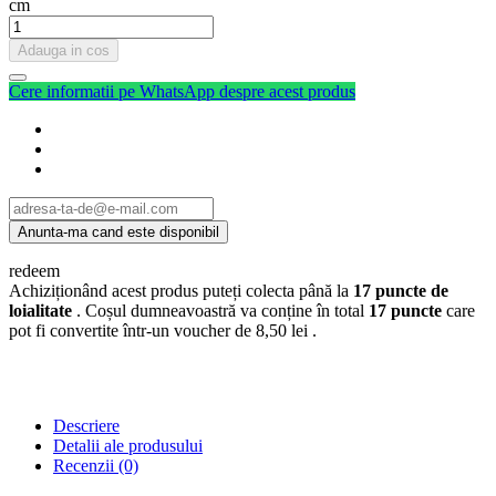
cm
Adauga in cos
Cere informatii pe WhatsApp despre acest produs
redeem
Achiziționând acest produs puteți colecta până la
17
puncte de
loialitate
. Coșul dumneavoastră va conține în total
17
puncte
care
pot fi convertite într-un voucher de
8,50 lei
.
Descriere
Detalii ale produsului
Recenzii
(0)