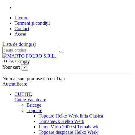
Livrare
Termeni şi condiţii
Contact
Acasa
Lista de dorințe (
)
0
Cos
/
Empty
Your cart
×
Nu mai sunt produse in cosul tau
Autentificare
CUȚITE
Cutite Vanatoare
Bricege
Topoare
Topoare Helko Werk linia Clasica
Tomahawk Helko Werk
Lame Vario 2000 si Tomahawk
Topoare despicare Helko Werk