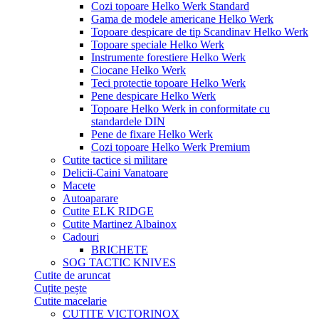
Cozi topoare Helko Werk Standard
Gama de modele americane Helko Werk
Topoare despicare de tip Scandinav Helko Werk
Topoare speciale Helko Werk
Instrumente forestiere Helko Werk
Ciocane Helko Werk
Teci protectie topoare Helko Werk
Pene despicare Helko Werk
Topoare Helko Werk in conformitate cu
standardele DIN
Pene de fixare Helko Werk
Cozi topoare Helko Werk Premium
Cutite tactice si militare
Delicii-Caini Vanatoare
Macete
Autoaparare
Cutite ELK RIDGE
Cutite Martinez Albainox
Cadouri
BRICHETE
SOG TACTIC KNIVES
Cutite de aruncat
Cuțite pește
Cutite macelarie
CUTITE VICTORINOX