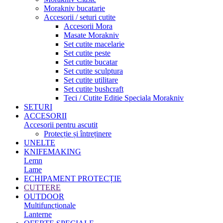
Morakniv bucatarie
Accesorii / seturi cutite
Accesorii Mora
Masate Morakniv
Set cutite macelarie
Set cutite peste
Set cutite bucatar
Set cutite sculptura
Set cutite utilitare
Set cutite bushcraft
Teci / Cutite Editie Speciala Morakniv
SETURI
ACCESORII
Accesorii pentru ascutit
Protecție și întreținere
UNELTE
KNIFEMAKING
Lemn
Lame
ECHIPAMENT PROTECȚIE
CUTTERE
OUTDOOR
Multifuncționale
Lanterne