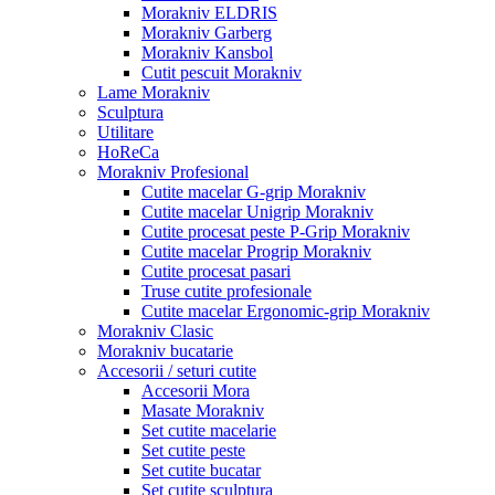
Morakniv ELDRIS
Morakniv Garberg
Morakniv Kansbol
Cutit pescuit Morakniv
Lame Morakniv
Sculptura
Utilitare
HoReCa
Morakniv Profesional
Cutite macelar G-grip Morakniv
Cutite macelar Unigrip Morakniv
Cutite procesat peste P-Grip Morakniv
Cutite macelar Progrip Morakniv
Cutite procesat pasari
Truse cutite profesionale
Cutite macelar Ergonomic-grip Morakniv
Morakniv Clasic
Morakniv bucatarie
Accesorii / seturi cutite
Accesorii Mora
Masate Morakniv
Set cutite macelarie
Set cutite peste
Set cutite bucatar
Set cutite sculptura