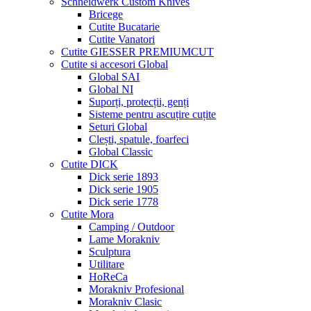
Schneidwerk Custom Knives
Bricege
Cutite Bucatarie
Cutite Vanatori
Cutite GIESSER PREMIUMCUT
Cutite si accesori Global
Global SAI
Global NI
Suporți, protecții, genți
Sisteme pentru ascuțire cuțite
Seturi Global
Clești, spatule, foarfeci
Global Classic
Cutite DICK
Dick serie 1893
Dick serie 1905
Dick serie 1778
Cutite Mora
Camping / Outdoor
Lame Morakniv
Sculptura
Utilitare
HoReCa
Morakniv Profesional
Morakniv Clasic