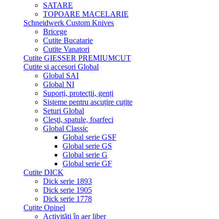
SATARE
TOPOARE MACELARIE
Schneidwerk Custom Knives
Bricege
Cutite Bucatarie
Cutite Vanatori
Cutite GIESSER PREMIUMCUT
Cutite si accesori Global
Global SAI
Global NI
Suporți, protecții, genți
Sisteme pentru ascuțire cuțite
Seturi Global
Clești, spatule, foarfeci
Global Classic
Global serie GSF
Global serie GS
Global serie G
Global serie GF
Cutite DICK
Dick serie 1893
Dick serie 1905
Dick serie 1778
Cuțite Opinel
Activități în aer liber