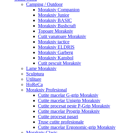
Camping / Outdoor
Morakniv Companion
Morakniv Junior
Morakniv BASIC
Morakniv Bushcraft
Topoare Morakniv
Cutit vanatoare Morakniv
Morakniv tactice
Morakniv ELDRIS
Morakniv Garberg
Morakniv Kansbol
Cutit pescuit Morakniv
Lame Morakniv
Sculptura
Utilitare
HoReCa
Morakniv Profesional
Cutite macelar G-grip Morakniv
Cutite macelar Unigrip Morakniv
Cutite procesat peste P-Grip Morakniv
Cutite macelar Progrip Morakniv
Cutite procesat pasari
Truse cutite profesionale
Cutite macelar Ergonomic-grip Morakniv
Morakniv Clasic