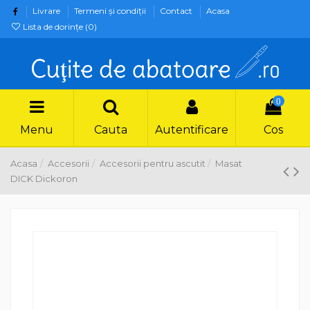
Livrare
Termeni şi condiţii
Contact
Acasa
Lista de dorințe (
0
)
0
Menu
Cauta
Autentificare
Cos
Acasa
Accesorii
Accesorii pentru ascutit
Masat
DICK Dickoron