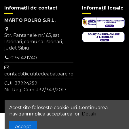
Informații de contact
Informații legale
MARTO POLRO S.R.L.
Str. Fantanele nr.165, sat
Rasinari, comuna Rasinari,
judet Sibiu
0751421740
contact@cutitedeabatoare.ro
CUI: 37224252
Nr. Reg. Com: J32/343/2017
Acest site foloseste cookie-uri. Continuarea
navigarii implica acceptarea lor.
Detalii
Adauga in cos
Accept