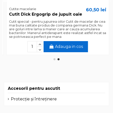
Cutite macelarie
60,50 lei
Cutit Dick Ergogrip de jupuit oaie
Cutit special - pentru jupuirea oilor Cutit de macelar de cea
mai buna calitate produs de compania germana Dick. Nu
are goluri intre lama si maner care ar cauza acumularea
bacteriilor. Manerul antiderapant este realizat astfel incat sa
se potriveasca perfect pe mana
Adauga in cos
Accesorii pentru ascutit
Protecție și întreținere