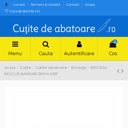
Livrare
Termeni şi condiţii
Contact
Acasa
Lista de dorințe (
0
)
0
Menu
Cauta
Autentificare
Cos
Acasa
Cuțite
Cutite Vanatoare
Bricege
BRICEAG
RESCUE KANDAR 3IN1 N-061F