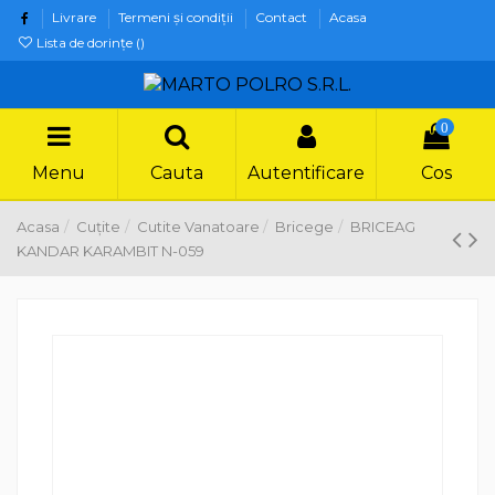
Livrare
Termeni şi condiţii
Contact
Acasa
Lista de dorințe (
)
0
Menu
Cauta
Autentificare
Cos
Acasa
Cuțite
Cutite Vanatoare
Bricege
BRICEAG
KANDAR KARAMBIT N-059