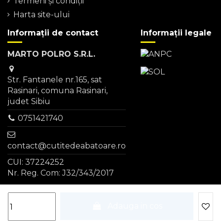
Termeni şi condiţii
Harta site-ului
Informații de contact
Informații legale
MARTO POLRO S.R.L.
Str. Fantanele nr.165, sat
Rasinari, comuna Rasinari,
judet Sibiu
0751421740
contact@cutitedeabatoare.ro
CUI: 37224252
Nr. Reg. Com: J32/343/2017
Adauga in cos